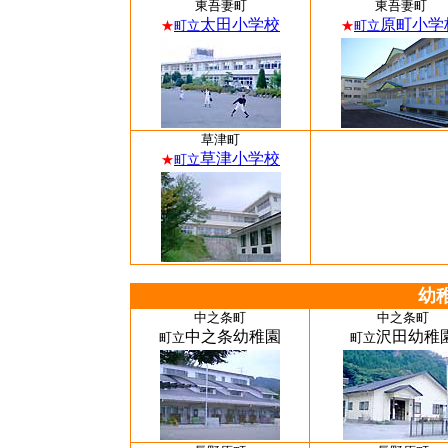
東吾妻町
東吾妻町
太田小学校
原町小学
★
町立
★
町立
草津町
草津小学校
★
町立
幼
中之条町
中之条町
中之条幼稚園
沢田幼稚
町立
町立