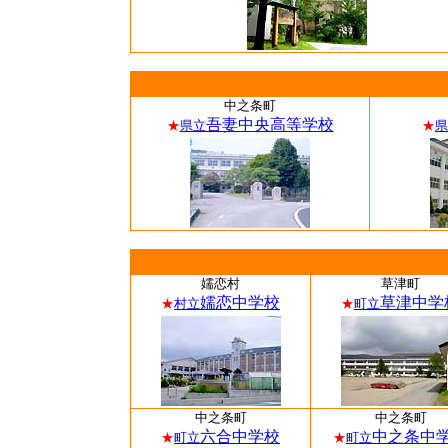
中之条町
吾妻中央高等学校
★
県立
★
県
嬬恋村
草津町
嬬恋中学校
草津中学
★
村立
★
町立
中之条町
中之条町
六合中学校
中之条中
★
町立
★
町立