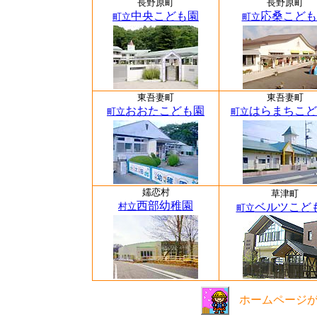
長野原町
長野原町
中央こども園
応桑こども
町立
町立
東吾妻町
東吾妻町
おおたこども園
はらまちこど
町立
町立
嬬恋村
草津町
西部幼稚園
村立
ベルツこど
町立
ホームページ