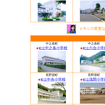
ＵＲＬの変更
中之条町
中之条町
中之条小学校
六合小学
★
町立
★
町立
長野原町
長野原町
中央小学校
浅間小学
★
町立
★
町立