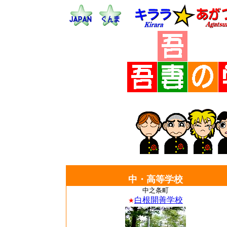
中・高等学校
中之条町
白根開善学校
★